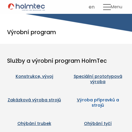
cs
en
Menu
OHÝB
OHÝB
Výrobní program
OHÝB
TRNY
PŘÍPR
Služby a výrobní program HolmTec
KONT
MĚŘÍ
Konstrukce, vývoj
S
peciální prototypová
výroba
MONT
UPÍN
Zakázková výroba strojů
V
ýroba přípravků a
SVAŘ
strojů
MLŽ
Ohýbání trubek
Ohýbání tyčí
GALE