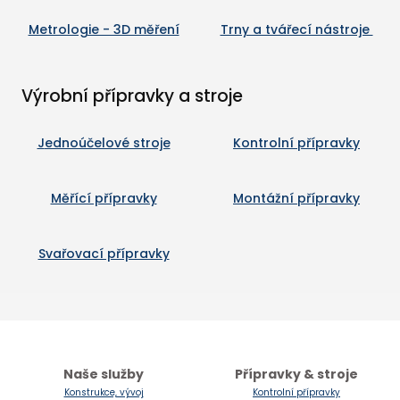
VIDE
Metrologie - 3D měření
Trny a tvářecí nástroje
KAT
VÝK
TECH
Výrobní přípravky a stroje
KOTVE
J
ednoúčelové stroje
Kontrolní přípravky
SLUŽB
KONS
Měřící přípravky
Montážní přípravky
METR
ZAK
STROJ
Svařovací přípravky
OSTAT
ALU 
JEDN
PNEU
Naše služby
Přípravky & stroje
Konstrukce, vývoj
Kontrolní přípravky
PROT