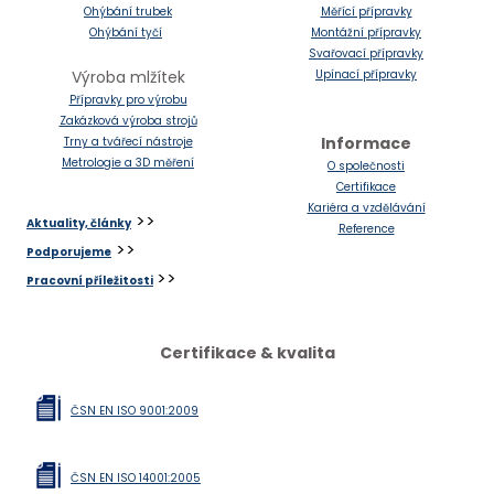
Ohýbání trubek
Měřící přípravky
VÝROB
Ohýbání tyčí
Montážní přípravky
3D R
Svařovací přípravky
Výroba mlžítek
Upínací přípravky
ROBO
Přípravky pro výrobu
Zakázková výroba strojů
REFER
Informace
Trny a tvářecí nástroje
Metrologie a 3D měření
O společnosti
PROFI
Certifikace
O SP
Kariéra a vzdělávání
>>
Aktuality, články
Reference
KARI
>>
Podporujeme
CERT
>>
Pracovní příležitosti
POD
Certifikace & kvalita
POŠLE
ČSN EN ISO 9001:2009
KONT
cs
en
ČSN EN ISO 14001:2005