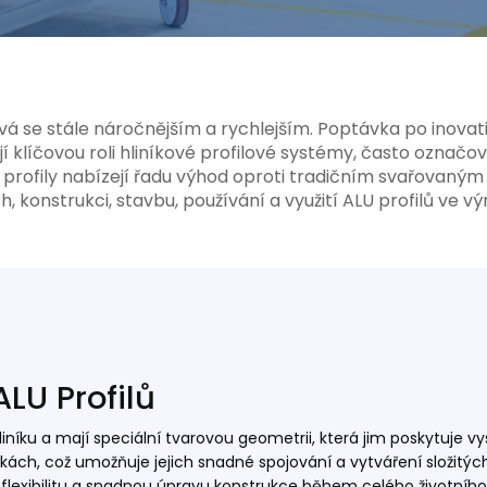
ává se stále náročnějším a rychlejším. Poptávka po inovat
jí klíčovou roli hliníkové profilové systémy, často označov
ní profily nabízejí řadu výhod oproti tradičním svařovan
, konstrukci, stavbu, používání a využití ALU profilů ve 
ALU Profilů
liníku a mají speciální tvarovou geometrii, která jim poskytuje vys
kách, což umožňuje jejich snadné spojování a vytváření složitých
flexibilitu a snadnou úpravu konstrukce během celého životního 