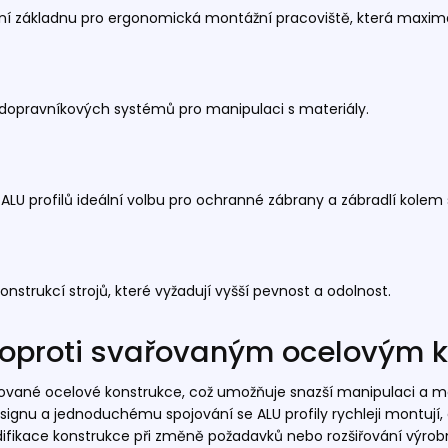
ní základnu pro ergonomická montážní pracoviště, která maximali
h dopravníkových systémů pro manipulaci s materiály.
ALU profilů ideální volbu pro ochranné zábrany a zábradlí kolem 
onstrukcí strojů, které vyžadují vyšší pevnost a odolnost.
ů oproti svařovaným ocelovým 
ařované ocelové konstrukce, což umožňuje snazší manipulaci a m
gnu a jednoduchému spojování se ALU profily rychleji montují, c
difikace konstrukce při změně požadavků nebo rozšiřování výrobn