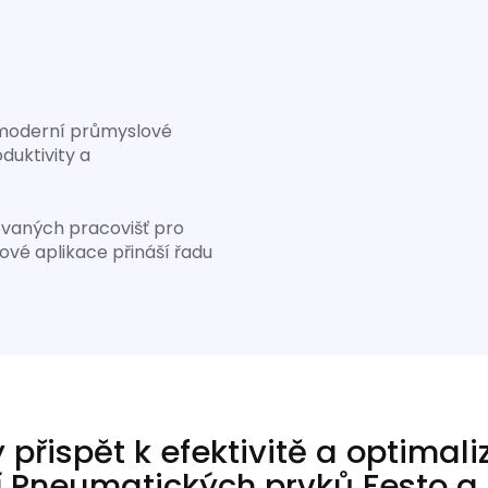
ro moderní průmyslové
oduktivity a
ovaných pracovišť pro
ové aplikace přináší řadu
přispět k efektivitě a optimali
í
Pneumatických prvků Festo a