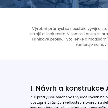
Výrobní průmysl se neustále vyvíjí a st
strojů a linek roste. V tomto kontextu hra
Hliníkové profily. Tyto lehké a modulár
zaměřuje na návrh
I. Návrh a konstrukce 
ALU profily jsou vyrobeny z vysoce kvalitního h
dostupné v různých velikostech, tvarech a dél
jsou navrženy tak, aby poskytovaly maximální 