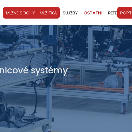
MLŽNÉ SOCHY - MLŽÍTKA
SLUŽBY
OSTATNÍ
REFERENCE
POPT
ebnicové systémy